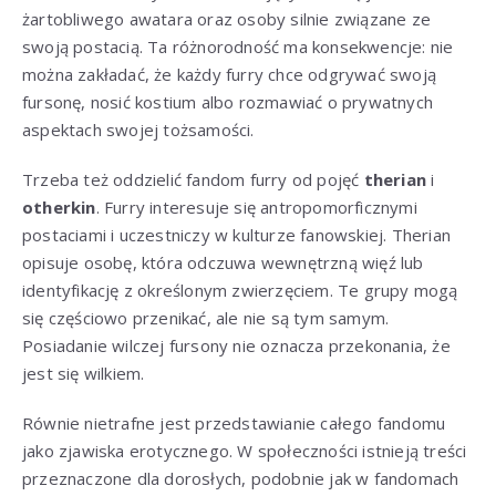
żartobliwego awatara oraz osoby silnie związane ze
swoją postacią. Ta różnorodność ma konsekwencje: nie
można zakładać, że każdy furry chce odgrywać swoją
fursonę, nosić kostium albo rozmawiać o prywatnych
aspektach swojej tożsamości.
Trzeba też oddzielić fandom furry od pojęć
therian
i
otherkin
. Furry interesuje się antropomorficznymi
postaciami i uczestniczy w kulturze fanowskiej. Therian
opisuje osobę, która odczuwa wewnętrzną więź lub
identyfikację z określonym zwierzęciem. Te grupy mogą
się częściowo przenikać, ale nie są tym samym.
Posiadanie wilczej fursony nie oznacza przekonania, że
jest się wilkiem.
Równie nietrafne jest przedstawianie całego fandomu
jako zjawiska erotycznego. W społeczności istnieją treści
przeznaczone dla dorosłych, podobnie jak w fandomach