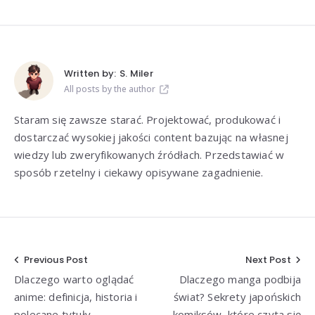
Written by:
S. Miler
All posts by the author
Staram się zawsze starać. Projektować, produkować i
dostarczać wysokiej jakości content bazując na własnej
wiedzy lub zweryfikowanych źródłach. Przedstawiać w
sposób rzetelny i ciekawy opisywane zagadnienie.
Nawigacja
Previous Post
Next Post
Dlaczego warto oglądać
Dlaczego manga podbija
wpisu
anime: definicja, historia i
świat? Sekrety japońskich
polecane tytuły
komiksów, które czyta się