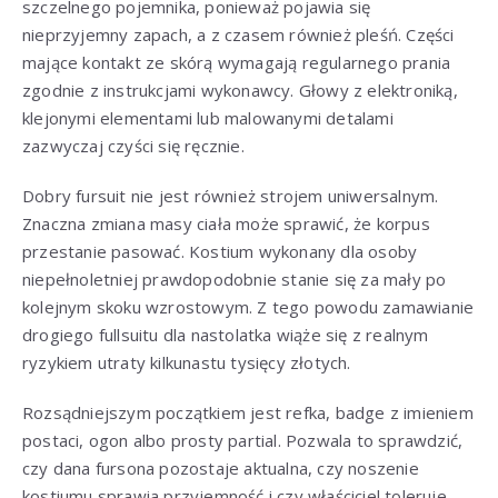
szczelnego pojemnika, ponieważ pojawia się
nieprzyjemny zapach, a z czasem również pleśń. Części
mające kontakt ze skórą wymagają regularnego prania
zgodnie z instrukcjami wykonawcy. Głowy z elektroniką,
klejonymi elementami lub malowanymi detalami
zazwyczaj czyści się ręcznie.
Dobry fursuit nie jest również strojem uniwersalnym.
Znaczna zmiana masy ciała może sprawić, że korpus
przestanie pasować. Kostium wykonany dla osoby
niepełnoletniej prawdopodobnie stanie się za mały po
kolejnym skoku wzrostowym. Z tego powodu zamawianie
drogiego fullsuitu dla nastolatka wiąże się z realnym
ryzykiem utraty kilkunastu tysięcy złotych.
Rozsądniejszym początkiem jest refka, badge z imieniem
postaci, ogon albo prosty partial. Pozwala to sprawdzić,
czy dana fursona pozostaje aktualna, czy noszenie
kostiumu sprawia przyjemność i czy właściciel toleruje