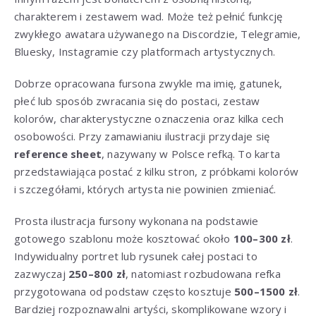
charakterem i zestawem wad. Może też pełnić funkcję
zwykłego awatara używanego na Discordzie, Telegramie,
Bluesky, Instagramie czy platformach artystycznych.
Dobrze opracowana fursona zwykle ma imię, gatunek,
płeć lub sposób zwracania się do postaci, zestaw
kolorów, charakterystyczne oznaczenia oraz kilka cech
osobowości. Przy zamawianiu ilustracji przydaje się
reference sheet
, nazywany w Polsce refką. To karta
przedstawiająca postać z kilku stron, z próbkami kolorów
i szczegółami, których artysta nie powinien zmieniać.
Prosta ilustracja fursony wykonana na podstawie
gotowego szablonu może kosztować około
100–300 zł
.
Indywidualny portret lub rysunek całej postaci to
zazwyczaj
250–800 zł
, natomiast rozbudowana refka
przygotowana od podstaw często kosztuje
500–1500 zł
.
Bardziej rozpoznawalni artyści, skomplikowane wzory i