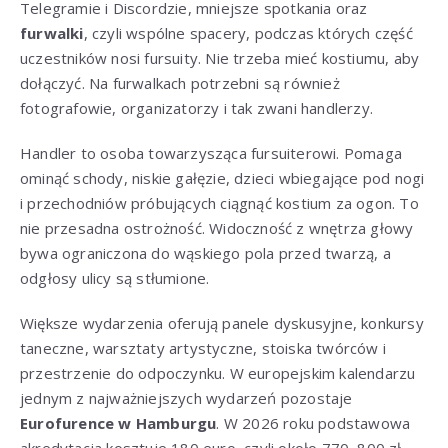
Telegramie i Discordzie, mniejsze spotkania oraz
furwalki
, czyli wspólne spacery, podczas których część
uczestników nosi fursuity. Nie trzeba mieć kostiumu, aby
dołączyć. Na furwalkach potrzebni są również
fotografowie, organizatorzy i tak zwani handlerzy.
Handler to osoba towarzysząca fursuiterowi. Pomaga
ominąć schody, niskie gałęzie, dzieci wbiegające pod nogi
i przechodniów próbujących ciągnąć kostium za ogon. To
nie przesadna ostrożność. Widoczność z wnętrza głowy
bywa ograniczona do wąskiego pola przed twarzą, a
odgłosy ulicy są stłumione.
Większe wydarzenia oferują panele dyskusyjne, konkursy
taneczne, warsztaty artystyczne, stoiska twórców i
przestrzenie do odpoczynku. W europejskim kalendarzu
jednym z najważniejszych wydarzeń pozostaje
Eurofurence w Hamburgu
. W 2026 roku podstawowa
akredytacja kosztuje 180 euro, czyli około 770–800 zł