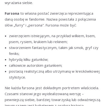
wyrażania siebie.
Fursona
to własna postać zwierzęca reprezentująca
daną osobę w fandomie. Nazwa powstała z połączenia
słów „furry” i „persona”. Fursona może być:
zwierzęciem istniejącym, na przykład wilkiem, lisem,
psem, rysiem, krukiem lub rekinem;
stworzeniem fantastycznym, takim jak smok, gryf czy
feniks;
hybrydą kilku gatunków;
całkowicie autorskim gatunkiem;
postacią realistyczną albo utrzymaną w kreskówkowej
stylistyce.
Nie każda fursona jest dokładnym portretem właściciela.
Czasami stanowi jego wyidealizowaną wersję –
pewniejszą siebie, bardziej towarzyską lub odważniejszą.
Innym razem jest bohaterem z osobną historią,