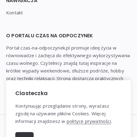
NAWIGACJA
Kontakt
O PORTALU CZAS NA ODPOCZYNEK
Portal czas-na-odpoczynek.pl promuje ideę życia w
równowadze i zachęca do efektywnego wykorzystywania
czasu wolnego. Czytelnicy znajdą tutaj inspiracje na
krótkie wypady weekendowe, dłuższe podróże, hobby
oraz techniki relaksacji. Strona dostarcza praktycznych
porad, jak odnaleźć czas dla siebie w szybkim tempie
Ciasteczka
współczesnego życia.
Kontynuując przeglądanie strony, wyrażasz
zgodę na używanie plików Cookies. Więcej
informacji znajdziesz w
polityce prywatności
.
Dziękujemy za wizytę - Czas-na-odpoczynek.pl © 2024