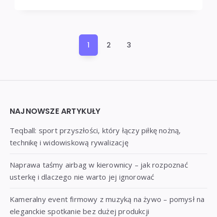
Stronicowanie
1
2
3
wpisów
Widgets
NAJNOWSZE ARTYKUŁY
Teqball: sport przyszłości, który łączy piłkę nożną,
technikę i widowiskową rywalizację
Naprawa taśmy airbag w kierownicy – jak rozpoznać
usterkę i dlaczego nie warto jej ignorować
Kameralny event firmowy z muzyką na żywo – pomysł na
eleganckie spotkanie bez dużej produkcji