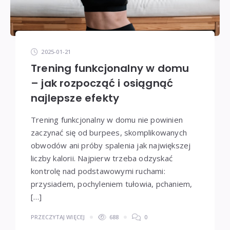
2025-01-21
Trening funkcjonalny w domu
– jak rozpocząć i osiągnąć
najlepsze efekty
Trening funkcjonalny w domu nie powinien
zaczynać się od burpees, skomplikowanych
obwodów ani próby spalenia jak największej
liczby kalorii. Najpierw trzeba odzyskać
kontrolę nad podstawowymi ruchami:
przysiadem, pochyleniem tułowia, pchaniem,
[…]
PRZECZYTAJ WIĘCEJ
688
0