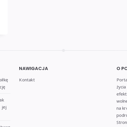
NAWIGACJA
O P
piłkę
Kontakt
Porta
cję
życi
efek
ak
wolne
 jej
na k
podró
Stron
 żywo