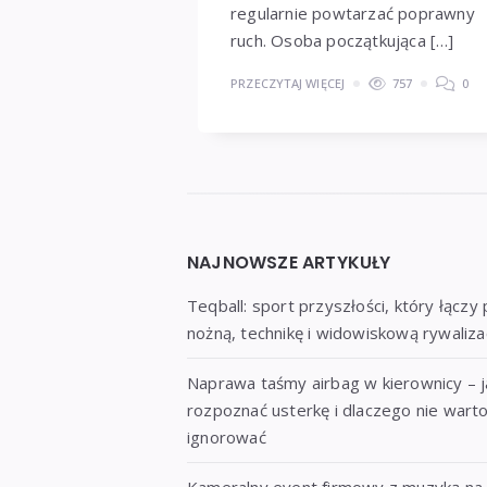
regularnie powtarzać poprawny
ruch. Osoba początkująca […]
PRZECZYTAJ WIĘCEJ
757
0
Widgets
NAJNOWSZE ARTYKUŁY
Teqball: sport przyszłości, który łączy 
nożną, technikę i widowiskową rywaliza
Naprawa taśmy airbag w kierownicy – j
rozpoznać usterkę i dlaczego nie warto
ignorować
Kameralny event firmowy z muzyką na