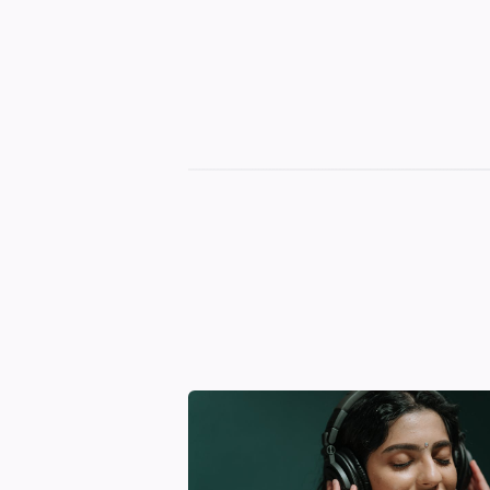
Czas
na
odpoczynek