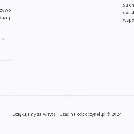
Stron
 żywo
odnal
dużej
wspó
du –
Dziękujemy za wizytę - Czas-na-odpoczynek.pl © 2024