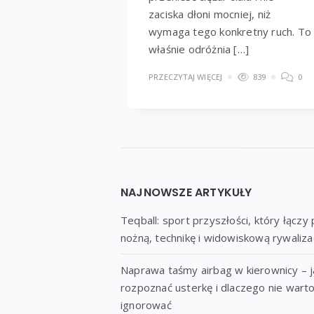
zaciska dłoni mocniej, niż
wymaga tego konkretny ruch. To
właśnie odróżnia […]
PRZECZYTAJ WIĘCEJ
839
0
Widgets
NAJNOWSZE ARTYKUŁY
Teqball: sport przyszłości, który łączy 
nożną, technikę i widowiskową rywaliza
Naprawa taśmy airbag w kierownicy – j
rozpoznać usterkę i dlaczego nie warto
ignorować