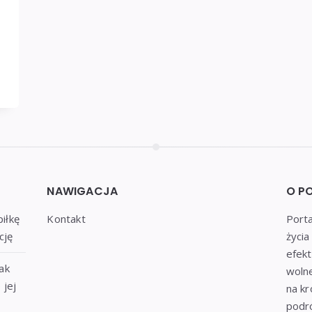
NAWIGACJA
O P
piłkę
Kontakt
Porta
cję
życi
efek
ak
wolne
 jej
na k
podró