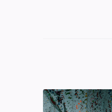
Czas
na
odpoczynek